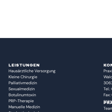
LEISTUNGEN
KO
Hausärztliche Versorgung
Prax
Kleine Chirurgie
Wald
Palliativmedizin
306
Sexualmedizin
Tel.:
Botulinumtoxin
Fax:
PRP-Therapie
prax
PR
Manuelle Medizin
Tea