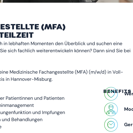
ESTELLTE (MFA)
TEILZEIT
ch in lebhaften Momenten den Überblick und suchen eine
ie sich fachlich weiterentwickeln können? Dann sind Sie bei
ine Medizinische Fachangestellte (MFA) (m/w/d) in Voll-
xis in Hannover-Misburg.
BENEFITS
Wer
r Patientinnen und Patienten
erminmanagement
Mod
Lungenfunktion und Impfungen
en und Behandlungen
Ger
e