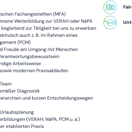
Fai
ischen Fachangestellten (MFA)
onnene Weiterbildung zur VERAH oder NäPA
Unt
n begleitend zur Tätigkeit bei uns zu erwerben
ektivisch auch z. B. im Rahmen eines
agement (PCM)
und Freude am Umgang mit Menschen
 Verantwortungsbewusstsein
ändige Arbeitsweise
 sowie modernen Praxisabläufen
s Team
gemäßer Diagnostik
ierarchien und kurzen Entscheidungswegen
 Urlaubsplanung
erbildungen (VERAH, NäPA, PCM u. a.)
ner etablierten Praxis