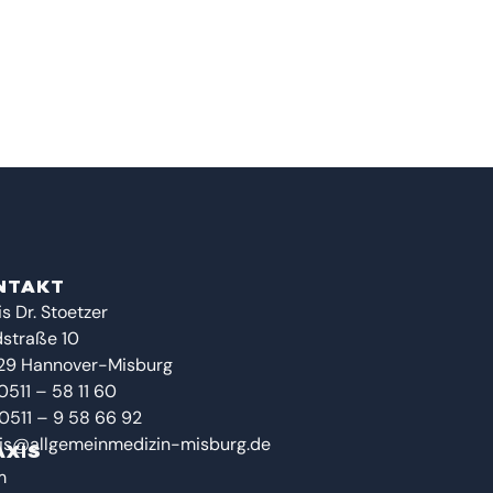
NTAKT
is Dr. Stoetzer
straße 10
29 Hannover-Misburg
 0511 – 58 11 60
 0511 – 9 58 66 92
is@allgemeinmedizin-misburg.de
AXIS
m